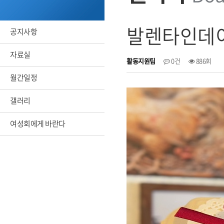
발렌타인데이
공지사항
자료실
활동지원팀
0건
886회
월간일정
갤러리
여성회에게 바란다