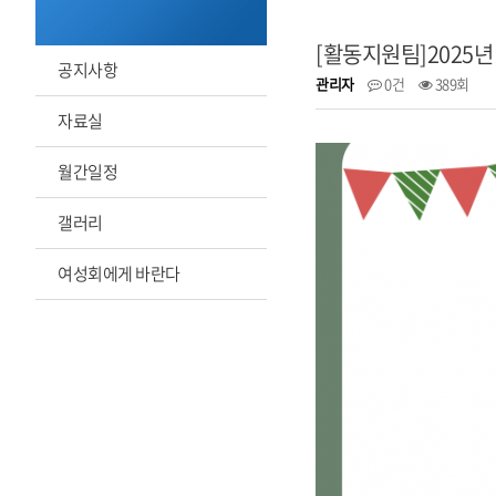
[활동지원팀]2025
공지사항
관리자
0건
389회
자료실
월간일정
갤러리
여성회에게 바란다