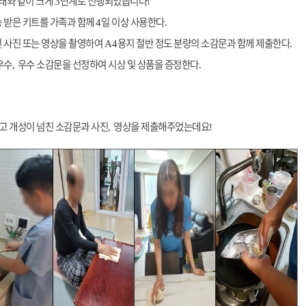
래와 같이 크게
단계로 진행되었습니다
3
!
 받은 키트를 가족과 함께
일 이상 사용한다
4
.
 사진 또는 영상을 촬영하여
용지 절반 정도 분량의 소감문과 함께 제출한다
A4
.
우수
우수 소감문을 선정하여 시상 및 상품을 증정한다
,
.
고 개성이 넘친 소감문과 사진
영상을 제출해주었는데요
,
!