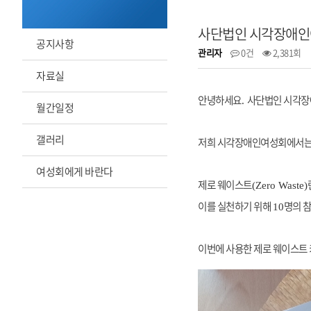
사단법인 시각장애인여
공지사항
관리자
0건
2,381회
자료실
안녕하세요
사단법인 시각
.
월간일정
갤러리
저희 시각장애인여성회에서
여성회에게 바란다
제로 웨이스트
(Zero Waste)
이를 실천하기 위해
명의 
10
이번에 사용한 제로 웨이스트