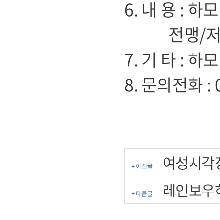
6. 내 용 :
전맹/저시
7. 기 타 :
8. 문의전화 : 
여성시각
이전글
레인보우하
다음글