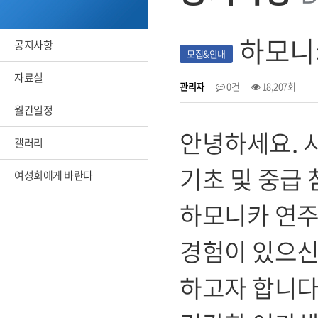
하모니
공지사항
모집&안내
자료실
관리자
0건
18,207회
월간일정
안녕하세요. 
갤러리
기초 및 중급
여성회에게 바란다
하모니카 연주
경험이 있으신
하고자 합니다