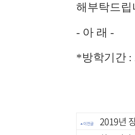
해부탁드립
-
아 래
-
*
방학기간
:
2019년
이전글