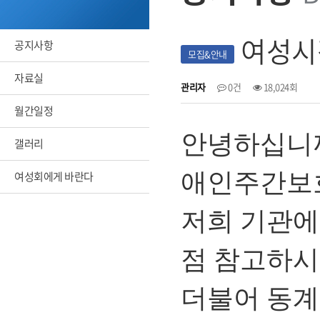
여성시
공지사항
모집&안내
자료실
관리자
0건
18,024회
월간일정
안녕하십니
갤러리
애인주간보
여성회에게 바란다
저희 기관에
점 참고하시
더불어 동계